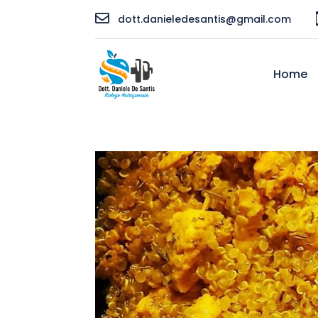

dott.danieledesantis@gmail.com
Home