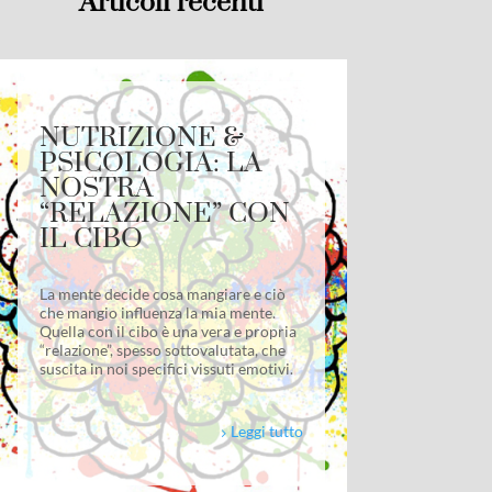
Articoli recenti
NUTRIZIONE &
PSICOLOGIA: LA
NOSTRA
“RELAZIONE” CON
IL CIBO
La mente decide cosa mangiare e ciò
che mangio influenza la mia mente.
Quella con il cibo è una vera e propria
“relazione”, spesso sottovalutata, che
suscita in noi specifici vissuti emotivi.
Leggi tutto