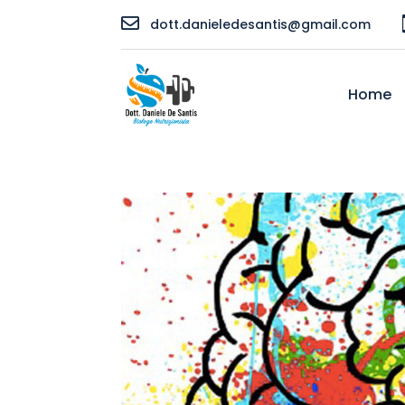

dott.danieledesantis@gmail.com
Home