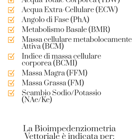
Acqua Totale Corporea (TBW)
Z
Acqua Extra-Cellulare (ECW)
Z
Angolo di Fase (PhA)
Z
Metabolismo Basale (BMR)
Z
Massa cellulare metabolocamente
Z
Attiva (BCM)
Indice di massa cellulare
Z
corporea (BCMI)
Massa Magra (FFM)
Z
Massa Grassa (FM)
Z
Scambio Sodio/Potassio
Z
(NAe/Ke)
La Bioimpedenziometria
Vettoriale è indicata per: