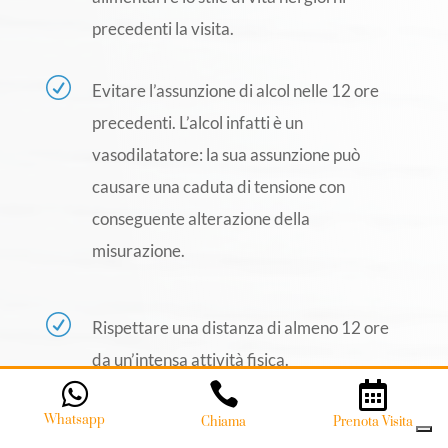
precedenti la visita.
R
Evitare l’assunzione di alcol nelle 12 ore
precedenti. L’alcol infatti è un
vasodilatatore: la sua assunzione può
causare una caduta di tensione con
conseguente alterazione della
misurazione.
R
Rispettare una distanza di almeno 12 ore
da un’intensa attività fisica.






Whatsapp
Whatsapp
Chiama
Chiama
Prenota Visita
Prenota Visita