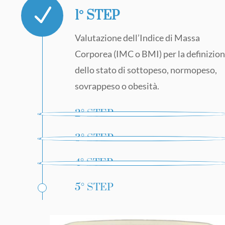
1° STEP
V
alutazione dell’Indice di Massa
Corporea (IMC o BMI) per la definizio
dello stato di sottopeso, normopeso,
sovrappeso o obesità.
2° STEP
3° STEP
4° STEP
5° STEP