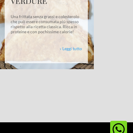
VERDURE
Una frittata senza grassi e colesterolo
che può essere consumata più spesso
rispetto alla ricetta classica. Ricca in
proteine e con pochissime calorie!
Leggi tutto

