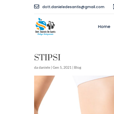

dott.danieledesantis@gmail.com
Home
STIPSI
da
daniele
|
Gen 5, 2021
|
Blog