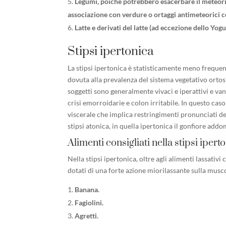
Legumi, poiché potrebbero esacerbare il meteori
associazione con verdure o ortaggi antimeteorici c
Latte e derivati del latte (ad eccezione dello Yogu
Stipsi ipertonica
La stipsi ipertonica è statisticamente meno frequen
dovuta alla prevalenza del sistema vegetativo ortosi
soggetti sono generalmente vivaci e iperattivi e va
crisi emorroidarie e colon irritabile. In questo caso
viscerale che implica restringimenti pronunciati del
stipsi atonica, in quella ipertonica il gonfiore addo
Alimenti consigliati nella stipsi ipert
Nella stipsi ipertonica, oltre agli alimenti lassativi c
dotati di una forte azione miorilassante sulla muscol
Banana.
Fagiolini.
Agretti.