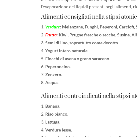
l’evaporazione dei liquidi presenti negli alimenti, 
Alimenti consigliati nella stipsi atoni
Verdure
: Melanzane, Funghi, Peperoni, Carciofi
Frutta
: Kiwi, Prugne fresche o secche, Susine, A
Semi di lino, soprattutto come decotto.
Yogurt intero naturale.
Fiocchi di avena o grano saraceno.
Peperoncino.
Zenzero.
Acqua.
Alimenti controindicati nella stipsi a
Banana.
Riso bianco.
Lattuga.
Verdure lesse.