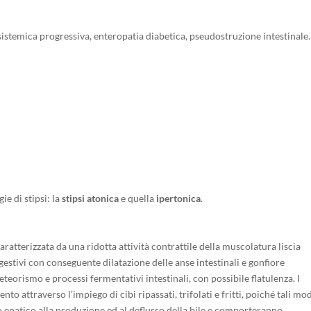
sistemica progressiva, enteropatia diabetica, pseudostruzione intestinale.
ie di stipsi: la
stipsi atonica
e quella
ipertonica
.
aratterizzata da una ridotta attività contrattile della muscolatura liscia
gestivi con conseguente dilatazione delle anse intestinali e gonfiore
orismo e processi fermentativi intestinali, con possibile flatulenza. I
to attraverso l’impiego di cibi ripassati, trifolati e fritti, poiché tali mo
epatico alla produzione ed al deflusso della bile e comporteranno