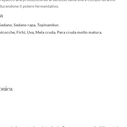
riducendone il potere fermentativo.
ca
, Sedano, Sedano rapa, Topinambur.
lbicocche, Fichi, Uva, Mela cruda, Pera cruda molto matura.
tonica