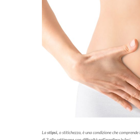
La
stipsi,
o stitichezza, è una condizione che comprende 
di 3 alla settimana con difficoltà nell’espellere le feci.