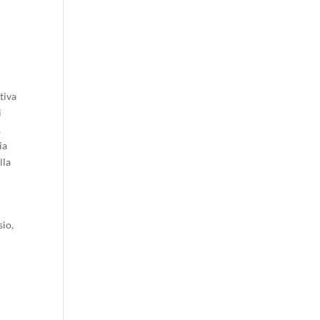
tiva
i
,
ia
lla
sio,