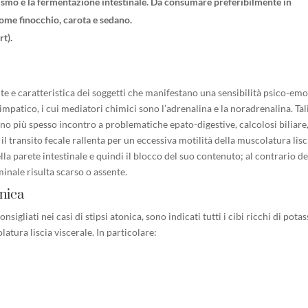
smo e la fermentazione intestinale. Da consumare preferibilmente in
ome finocchio, carota e sedano.
rt).
te e caratteristica dei soggetti che manifestano una sensibilità psico-emo
mpatico, i cui mediatori chimici sono l’adrenalina e la noradrenalina. Tal
nno più spesso incontro a problematiche epato-digestive, calcolosi biliare
 il transito fecale rallenta per un eccessiva motilità della muscolatura lisc
la parete intestinale e quindi il blocco del suo contenuto; al contrario de
minale risulta scarso o assente.
onica
onsigliati nei casi di stipsi atonica, sono indicati tutti i cibi ricchi di potas
atura liscia viscerale. In particolare: