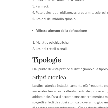
Farmaci.
Patologie: ipotiroidismo, sclerodermia, sclerosi 
Lesioni del midollo spinale.
Riflesso alterato della defecazione
Malattie psichiatriche.
Lesioni rettali o anali.
Tipologie
Dal punto di vista pratico si distinguono due tipolog
Stipsi atonica
La stipsi atonica è statisticamente più frequente e c
viscerale che causa il rallentamento dei processi di
addominale. Essa si accompagna generalmente a mete
soggetti affetti da stipsi atonica troveranno giovamen
di cottura rappresenteranno un’importante stimolo 