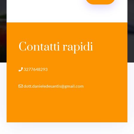
Contatti rapidi
3277648293
dott.danieledesantis@gmail.com