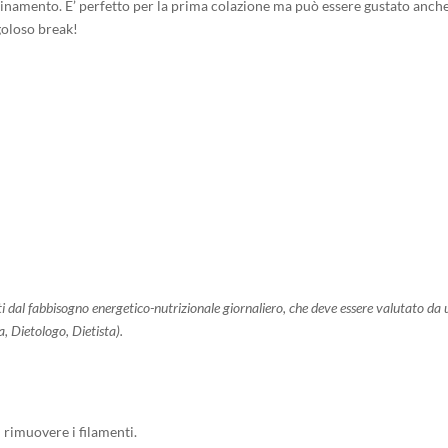
inamento. E’ perfetto per la prima colazione ma può essere gustato anch
goloso break!
ti dal fabbisogno energetico-nutrizionale giornaliero, che deve essere valutato da 
, Dietologo, Dietista).
 rimuovere i filamenti.